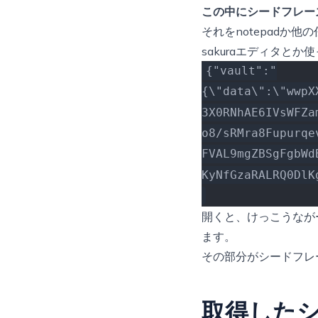
この中にシードフレー
それをnotepadか
sakuraエディタと
{"vault":"
{\"data\":\"wwpX
3X0RNhAE6IVsWFZa
o8/sRMra8Fupurqe
FVAL9mgZBSgFgbWd
KyNfGzaRALRQ0DlK
開くと、けっこうながー
ます。
その部分がシードフレ
取得した