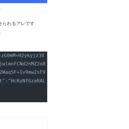
。
させられるアレです
。
+zG0mM+H2ykyjz3X
jwlmnFCNd2nMZ2o8
2Waq5F+Iv9mw2sFV
t":"HcKyNfGzaRAL