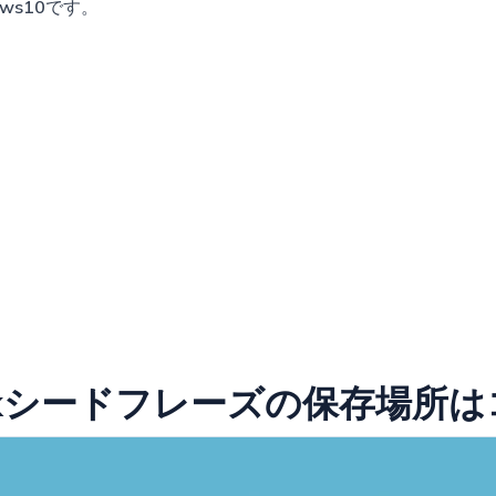
ws10
です。
askシードフレーズの保存場所