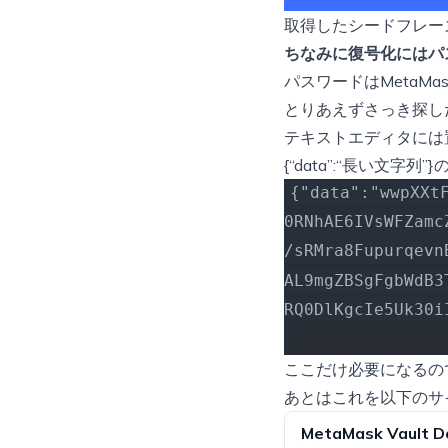
取得したシードフレー
ちなみに復号化にはパ
パスワードはMetaM
とりあえずさっき探し
テキストエディタには
{“data”:“長い文
{"data":"wwpXXt
0RNhAE6IVsWFZamc
/sRMra8Fupurqevn
AL9mgZBSgFgbWdB3
RQ0DlKgcIe5Uk30i
ここだけ必要になるの
あとはこれを以下のサ
MetaMask Vault D