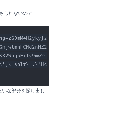
かもしれないので、
hg+zG0mM+H2ykyjz
GmjwlmnFCNd2nMZ2
K82Waq5F+Iv9mw2s
\",\"salt\":\"Hc
みたいな部分を探し出し