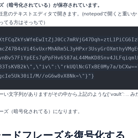
ズ（暗号化されている）が保存されています。
他の任意のテキストエディタで開きます。(notepadで開くと重い
か使ってる方はそっちで）
XtFCqZkYsWfeEwItZjJ0Cc7mRVjG47Dqh+ztL1PiCG6Iz
mcZ47B4sVi4SvUxrMhARm5L3yHPxr3UsyGrOXmthyVMgE
vnBv57FiYpEEs7gPpFHv6587aL44MmKD8Snv4JLFqiqml
B3TsKVB2k\",\"iv\":\"rkUQlNcGTxBE0My7a/bCXw==
gcIe5Uk30iI/M//oG6w8vX8Nk=\"}"}
い文字列がありますがその中から上記のような{“vault”: … 
ーズ（暗号化されてる）になります。
シードフレーズを復号化する