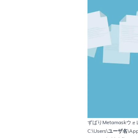
ずばりMetamask
C:\Users\
ユーザ名
\App