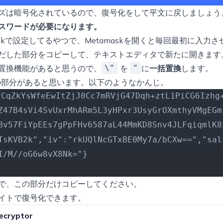
ズは暗号化されているので、復号化をして平文に戻しましょう
スワードが必要になります。
askで設定してるやつで、Metamaskを開くと毎回最初に入力
だした部分をコピーして、テキストエディタで新たに開きます
\"
"
置換機能があると思うので、
を
に
一括置換
します。
字列”}の部分があると思います。以下のようなかんじ。
FCqZkYsWfeEwItZjJ0Cc7mRVjG47Dqh+ztL1PiCG6Izhg
Z47B4sVi4SvUxrMhARm5L3yHPxr3UsyGrOXmthyVMgEGm
Bv57FiYpEEs7gPpFHv6587aL44MmKD8Snv4JLFqiqmlK8
TsKVB2k","iv":"rkUQlNcGTxBE0My7a/bCXw==","sal
I/M//oG6w8vX8Nk="}
で、この部分だけコピーしてください。
イトで復号化できます。
ecryptor