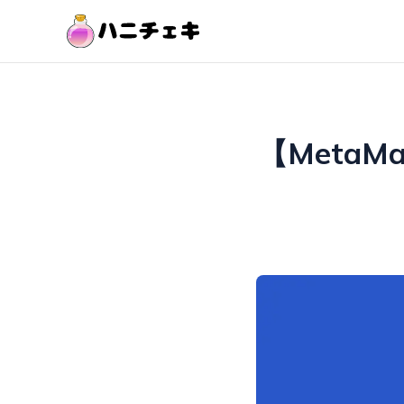
【Meta