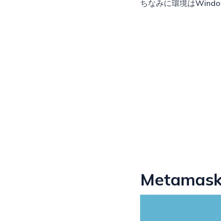
ちなみに環境は
Windo
Metam