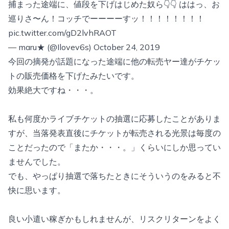
捕まった途端に、値段を下げはじめた奴ら👇👇 ははっ、お
巡りさ〜ん！コッチでーーーーすッ！！！！！！！！
pic.twitter.com/gD2lvhRAOT
— maru★ (@Ilovev6s)
October 24, 2019
今回の摘発が話題になった途端に他の転売ヤー達がチケッ
トの販売価格を下げたみたいです。
効果絶大ですね・・・。
私も何度かライブチケットの抽選に応募したことがありま
すが、当落発表直後にチケットが転売される光景は毎度の
ことだったので「またか・・・。」くらいにしか思ってい
ませんでした。
でも、やっぱり抽選で落ちたときにそういうのをみると不
快に思います。
良い小遣い稼ぎかもしれませんが、リスクリターンをよく