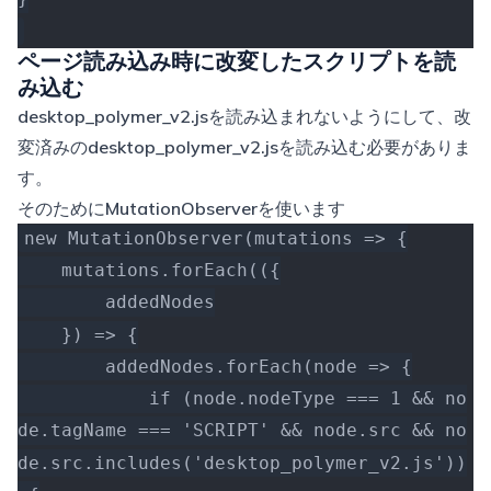
ページ読み込み時に改変したスクリプトを読
み込む
desktop_polymer_v2.js
を読み込まれないようにして、改
変済みの
desktop_polymer_v2.js
を読み込む必要がありま
す。
そのために
MutationObserver
を使います
new MutationObserver(mutations => {
    mutations.forEach(({
        addedNodes
    }) => {
        addedNodes.forEach(node => {
            if (node.nodeType === 1 && no
de.tagName === 'SCRIPT' && node.src && no
de.src.includes('desktop_polymer_v2.js'))