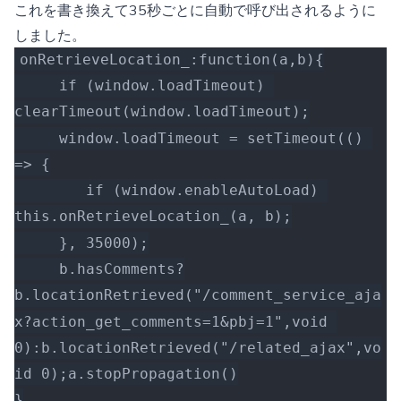
これを書き換えて35秒ごとに自動で呼び出されるように
しました。
onRetrieveLocation_:function(a,b){
     if (window.loadTimeout) 
clearTimeout(window.loadTimeout);
     window.loadTimeout = setTimeout(() 
=> {
        if (window.enableAutoLoad) 
this.onRetrieveLocation_(a, b);
     }, 35000);
     b.hasComments?
b.locationRetrieved("/comment_service_aja
x?action_get_comments=1&pbj=1",void 
0):b.locationRetrieved("/related_ajax",vo
id 0);a.stopPropagation()
}