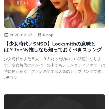
2020-02-07
K pop
【少女時代／SNSD】Locksmithの意味と
は？TaeNy推しなら知っておくべきスラング
少女時代がまだ８人、９人だった頃の古い話題になりま
す。少女時代のメンバーの中でもテヨンとティファニーは
特に仲が良く、ファンの間でも人気のカップリングです。
↓テヨン ...