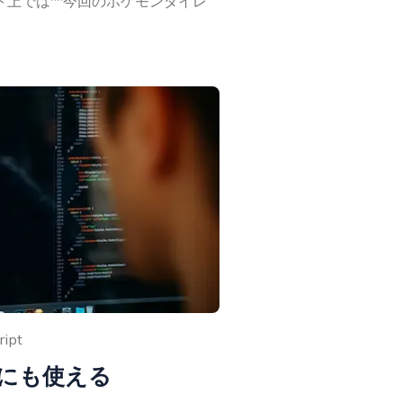
ト上では**今回のポケモンダイレ
ript
読化にも使える