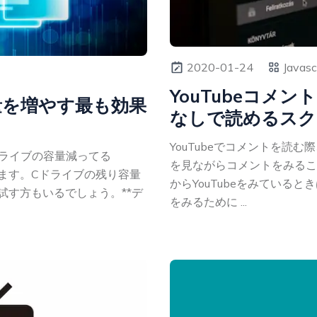
2020-01-24
Javasc
YouTubeコメ
量を増やす最も効果
なしで読めるスク
YouTubeでコメントを読
ドライブの容量減ってる
を見ながらコメントをみるこ
ます。Cドライブの残り容量
からYouTubeをみている
試す方もいるでしょう。**デ
をみるために ...