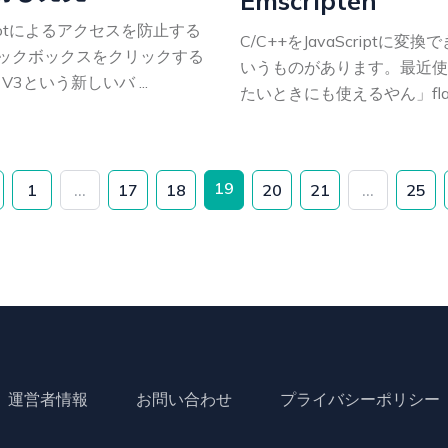
Emscripten
ムやbotによるアクセスを防止する
C/C++をJavaScriptに変
ックボックスをクリックする
いうものがあります。最近使
V3という新しいバ ...
たいときにも使えるやん」flas
19
1
...
17
18
20
21
...
25
evious
運営者情報
お問い合わせ
プライバシーポリシー