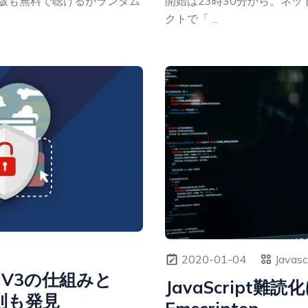
版も無料で聴けるがランダム
開始は23時30分から。ネッ
クトで「 ...
2020-01-04
Javasc
HA V3の仕組みと
JavaScript難
則も発見