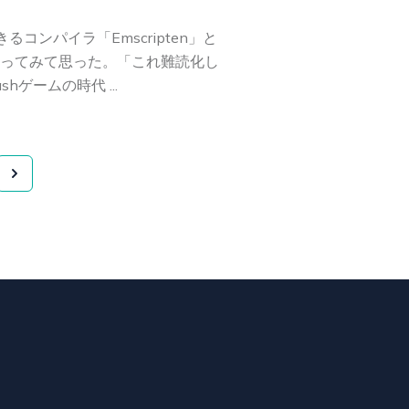
換できるコンパイラ「Emscripten」と
ってみて思った。「これ難読化し
hゲームの時代 ...
Next