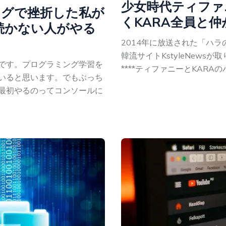
少女時代ティファ
ングで挫折した私が
くKARA全員と
続かない人がやる
2014年に放送された「ハラのON
韓流サイトKstyleNews
です。プログラミング学習を
****ティファニーとKARAのハ
いると思います。でもぶっち
最初やるのってコンソールに